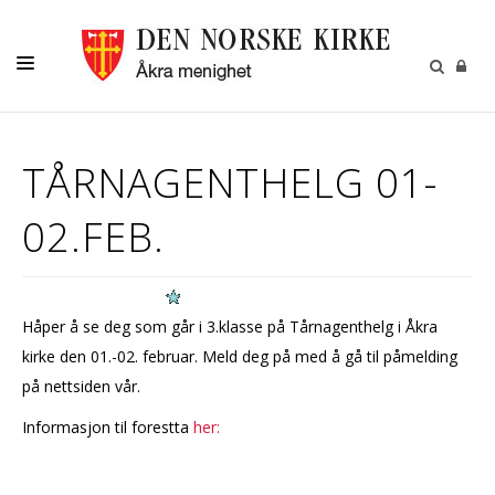
DÅP-BRYLLUP-GRAVFERD-KONFIRMASJON
TÅRNAGENTHELG 01-
BARN
02.FEB.
UNGDOM
VOKSNE
OM OSS
Håper å se deg som går i 3.klasse på Tårnagenthelg i Åkra
KONTAKT
kirke den 01.-02. februar. Meld deg på med å gå til påmelding
på nettsiden vår.
Informasjon til forestta
her: