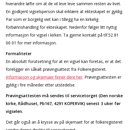
hverandre løfte om at de vil leve leve sammen resten av livet.
En godkjent vigselsperson skal erklære at ekteskapet er gyldig.
Par som er borgelig viet kan i tillegg ha en kirkelig
forbønnshandling for ekteskapet. Nedenfor følger litt nyttig
informasjon for vigsel i kirken. Ta gjerne kontakt på tlf.52 81
00 01 for mer informasjon.
Formaliteter
En absolutt forutsetning for at en vigsel kan foretas, er at det
foreligger en såkalt prøvingsattest fra Folkeregisteret.
Informasjon og skjemaer finner dere her
. Prøvingsattesten er
gyldig i fire måneder etter utstedelse.
Prøvingsattesten må sendes til servicetorget (Den norske
kirke, Rådhuset, Pb167, 4291 KOPERVIK) senest 3 uker før
vigselen.
Det går også an å krysse av på skjemaet for at folkeregisteret
sender denne direkte til servicetorget.