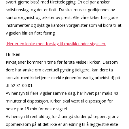
svært gjerne bistå med tilrettelegging. En del par ønsker
solistinnslag, og det er flott! Da skal musikk godkjennes av
kantor/organist og tekster av prest. Alle våre kirker har gode
instrumenter og dyktige kantorer/organister som vil bidra til at
vigselen blir en flott feiring.
Her er en lenke med forslag til musikk under vigselen.
I kirken
Kirketjener kommer 1 time før første vielse i kirken. Dersom
dere har ønske om eventuell pynting tidligere, kan dere ta
kontakt med kirketjener direkte (innenfor vanlig arbeidstid) på
tlf 52 81 00 01.
Av hensyn til flere vigsler samme dag, har hvert par maks 40
minutter til disposisjon. Kirken skal vært til disposisjon for
neste par 15 min før neste vigsel.
Av hensyn til renhold og for å unngå skader på tepper, gjør vi
oppmerksom på at det ikke er anledning til å legge/strø ekte