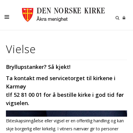
DÅP-BRYLLUP-GRAVFERD-KONFIRMASJON
Vielse
BARN
UNGDOM
Bryllupstanker? Så kjekt!
VOKSNE
Ta kontakt med servicetorget til kirkene i
OM OSS
Karmøy
tlf 52 81 00 01 for å bestille kirke i god tid før
KONTAKT
vigselen.
Ekteskapsinngåelse eller vigsel er en offentlig handling og kan
skje borgerlig eller kirkelig. I vitners nærvær gir to personer